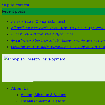
Skip to content
Recent posts
እንኳን ደስ አለን! Congratulations!
ለችግኞች ፅድቀትና እድገት የአተካከል ጥንቃቄና ከተከላ በኋላ የሚደ
አረንጓዴ ዐሻራ፡ የምግብ ዋስትና የጀርባ አጥንት።
ተናበበ “የአንድ እቅድ አንድ ሪፖርት“ ስርዐት መዘርጋት በደን ዘርፍ እ
በዘንደሮው የክረምት ወራት በአረንጓዴ አሻራ ብሔራዊ መርሃ ግብር 
About Us
Vision, Mission & Values
Establishment & History