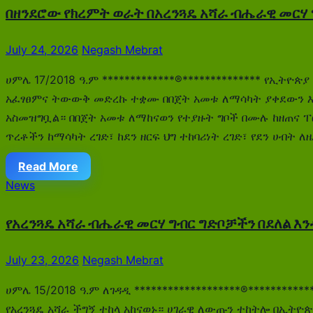
በዘንደሮው የክረምት ወራት በአረንጓዴ አሻራ ብሔራዊ መርሃ 
July 24, 2026
Negash Mebrat
ሀምሌ 17/2018 ዓ.ም *************®************** የኢት
አፈፃፀምና ትውውቅ መድረኩ ተቋሙ በበጀት አመቱ ለማሳካት ያቀደውን እቅድ
አስመዝግቧል። በበጀት አመቱ ለማከናወን የተያዙት ግቦች በሙሉ ከዘጠና ፐ
ጥረቶችን ከማሳካት ረገድ፣ ከደን ዘርፍ ህግ ተከባሪነት ረገድ፣ የደን ሀብት 
Read More
News
የአረንጓዴ አሻራ ብሔራዊ መርሃ ግብር ግድቦቻችን በደለል እን
July 23, 2026
Negash Mebrat
ሀምሌ 15/2018 ዓ.ም ለገዳዲ *******************®*******
የአረንጓዴ አሻራ ችግኝ ተከላ አከናወኑ። ሀገራዊ ለውጡን ተከትሎ በኢትዮጵ