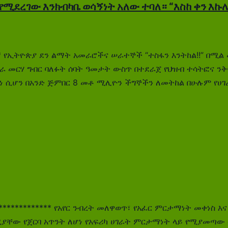
 የሚደረገው እንክብካቤ ወሳኝነት አለው ተባለ። “እስከ ቀን እ
**** የኢትዮጵያ ደን ልማት አመራሮችና ሠራተኞች “ተስፋን እንትከል!!” በሚል
 አሻራ መርሃ ግብር ባለፉት ሰባት ዓመታት ውስጥ በተደራጀ የህዝብ ተሳትፎና ን
ነ ሲሆን በአንድ ጅምበር 8 መቶ ሚሊዮን ችግኞችን ለመትከል በሁሉም የሀገራ
*************** የአየር ንብረት መለዋወጥ፣ የአፈር ምርታማነት መቀነስ
ያቸው የጀርባ አጥንት ለሆነ የአፍሪካ ሀገራት ምርታማነት ላይ የሚያመጣው ተ