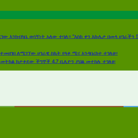
ረገው እንክብካቤ ወሳኝነት አለው ተባለ። "እስከ ቀን እኩሌታ በመላ ሀገራችን
የተመዘገበ ለሚገኘው ሀገራዊ ስኬት የላቀ ሚና እንዳበረከተ ተገለፀ፡፡
ለመትከል ከታቀደው ችግኞች 4.7 ቢሊዮን ያህል መተከሉ ተገለፀ፡