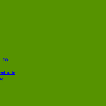
e LEO
ectorate
te