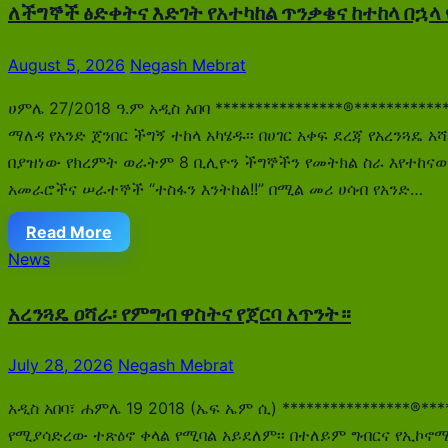
ለችግኞች ፅድቀትና እድገት የአተካከል ጥንቃቄና ከተከላ በኋላ
August 5, 2026
Negash Mebrat
ሀምሌ 27/2018 ዓ.ም አዲስ አበባ ****************®********
ማለዳ የአንድ ጀንበር ችግኝ ተከላ አካሄዱ፡፡ በሀገር አቀፍ ደረጃ የአረንጓዴ
በያዝነው የክረምት ወራትም 8 ቢሊዮን ችግኞችን የመትክል ስራ እየተከናወ
አመራሮችና ሠራተኞች “ተስፋን እንትከል!!” በሚል መሪ ሀሳብ የአንድ…
Read More
News
አረንጓዴ ዐሻራ፡ የምግብ ዋስትና የጀርባ አጥንት።
July 28, 2026
Negash Mebrat
አዲስ አበባ፣ ሐምሌ 19 2018 (ኤፍ ኤም ሲ) ****************®*
የሚያሳድረው ተጽዕኖ ቀላል የሚባል አይደለም፡፡ በተለይም ግብርና የኢኮኖሚ