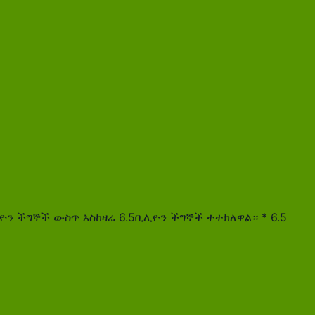
ቢሊዮን ችግኞች ውስጥ እስከዛሬ 6.5ቢሊዮን ችግኞች ተተክለዋል። * 6.5