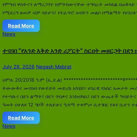
የምግብ ዋስትናን ለማረጋገጥ ከምትከውናቸው ተግባራት መካከል በጠቅላይ ሚ
የሚደረግ ዘመቻ ብቻ ሳይሆን፤ የተፈጥሮ ሀብትን መልሶ በማልማት የሀገሪቱን
Read More
News
ተናበበ “የአንድ እቅድ አንድ ሪፖርት“ ስርዐት መዘርጋት በደን 
July 28, 2026
Negash Mebrat
ሀምሌ 20/2018 ዓ.ም (ኢ.ደ.ል) ************************®*
ትውውቅና መናበብ የውይይት መድረክ አካሄደ፡፡ ሀገራዊ የአስር አመታት መሪ
የተጣሉና በደን ልማት፤ በደን ጥበቃና እንክብካቤ፤ በደን ውጤቶች ግብይትና
ዓመት በተለዩ 12 ግቦች ተለይቶና ዒላማ ተቀምጦ ሲተገበር የቆየ ሲሆን ተ
Read More
News