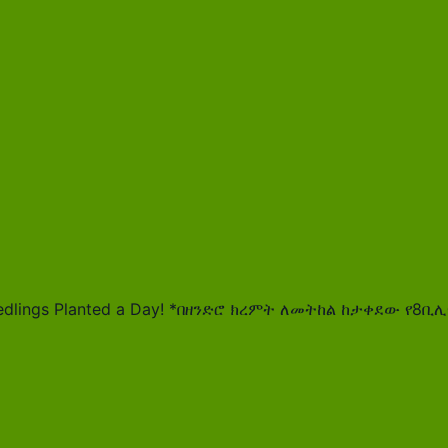
edlings Planted a Day! *በዘንድሮ ክረምት ለመትከል ከታቀደው የ8