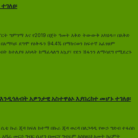
ተገለፀ፡
ፖርት ግምገማ እና የ2019 በጀት ዓመት እቅድ ትውውቅ አካሄዱ፡፡ በእቅድ
በአማካይ ደግሞ የዕቅዱን 94.4% በማከናወን ከፍተኛ አፈፃፀም
ት ከተለያዩ አካላት ከማፈላለግ አኳያ፣ የደን ሽፋንን ለማሳደግ የሚደረጉ
እንዲጎለብት አዎንታዊ አስተዋፅኦ እያበረከተ መሆኑ ተገለፀ፡
ገር ሲቲ ኩራ ጂዳ ክፍለ ከተማ በኩራ ጂዳ ወረዳ በለጋዳዲ የውኃ ግድብ ተፋሰስ
 አሻራ መርኃ ግብር ሲሆን በመርሃ ግብሩም እስከዚህ አመት ክረምት