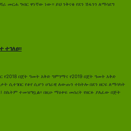
ራ መርሐ ግብር ዋነኛው ነው። ይህ ንቅናቄ የደን ሽፋንን ለማሳደግ
 ተገለፀ፡፡
ች ጋር የ2018 በጀት ዓመት እቅድ ግምገማና የ2019 በጀት ዓመት እቅድ
መታት ሲተገበር የቆየ ሲሆን ሀገራዊ ለውጡን ተከትሎ በደን ዘርፍ ለማሳካት
ል፤ ስኬትም ተመዝግቧል፡፡ በዚሁ ማዕቀፍ መሰረት የዘርፉ ያለፈው በጅት