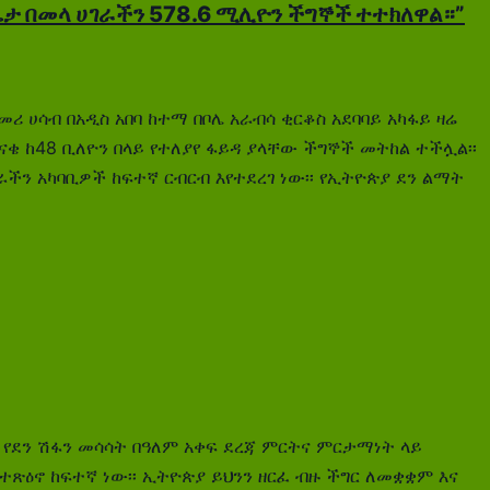
ኩሌታ በመላ ሀገራችን 578.6 ሚሊዮን ችግኞች ተተክለዋል።”
 መሪ ሀሳብ በአዲስ አበባ ከተማ በቦሌ አራብሳ ቂርቆስ አደባባይ አካፋይ ዛሬ
ቅናቄ ከ48 ቢለዮን በላይ የተለያየ ፋይዳ ያላቸው ችግኞች መትከል ተችሏል፡፡
ችን አካባቢዎች ከፍተኛ ርብርብ እየተደረገ ነው፡፡ የኢትዮጵያ ደን ልማት
 እና የደን ሽፋን መሳሳት በዓለም አቀፍ ደረጃ ምርትና ምርታማነት ላይ
ጽዕኖ ከፍተኛ ነው፡፡ ኢትዮጵያ ይህንን ዘርፈ ብዙ ችግር ለመቋቋም እና