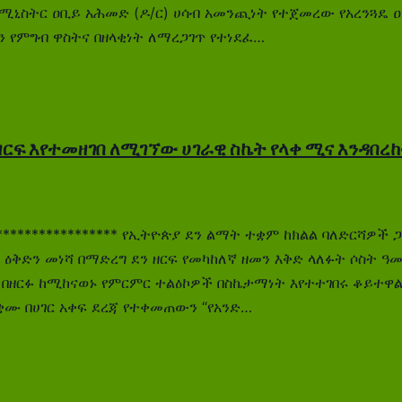
ኒስትር ዐቢይ አሕመድ (ዶ/ር) ሀሳብ አመንጪነት የተጀመረው የአረንጓዴ ዐሻ
 የምግብ ዋስትና በዘላቂነት ለማረጋገጥ የተነደፈ…
ዘርፍ እየተመዘገበ ለሚገኘው ሀገራዊ ስኬት የላቀ ሚና እንዳበረከተ
******************** የኢትዮጵያ ደን ልማት ተቋም ከክልል ባለድርሻዎ
 ዕቅድን መነሻ በማድረግ ደን ዘርፍ የመካከለኛ ዘመን እቅድ ላለፉት ሶስት ዓ
 በዘርፉ ከሚከናወኑ የምርምር ተልዕኮዎች በስኬታማነት እየተተገበሩ ቆይተዋ
ቋሙ በሀገር አቀፍ ደረጃ የተቀመጠውን “የአንድ…