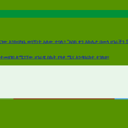
ገው እንክብካቤ ወሳኝነት አለው ተባለ። "እስከ ቀን እኩሌታ በመላ ሀገራችን
5
የተመዘገበ ለሚገኘው ሀገራዊ ስኬት የላቀ ሚና እንዳበረከተ ተገለፀ፡፡