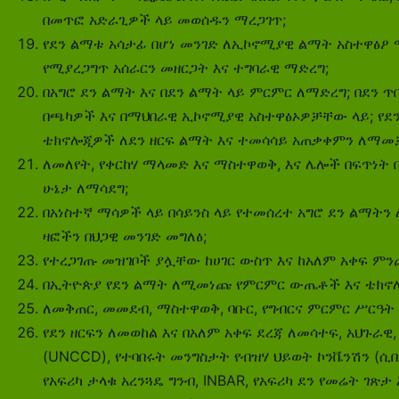
በመጥፎ አድራጊዎች ላይ መወሰዱን ማረጋገጥ;
የደን ​​ልማቱ አሳታፊ በሆነ መንገድ ለኢኮኖሚያዊ ልማት አስተዋፅዖ
የሚያረጋግጥ አሰራርን መዘርጋት እና ተግባራዊ ማድረግ;
በአግሮ ደን ልማት እና በደን ልማት ላይ ምርምር ለማድረግ; በደን ጥበቃ
በጫካዎች እና በማህበራዊ ኢኮኖሚያዊ አስተዋፅኦዎቻቸው ላይ; የደን 
ቴክኖሎጂዎች ለደን ዘርፍ ልማት እና ተመሳሳይ አጠቃቀምን ለማመ
ለመለየት, የቀርከሃ ማላመድ እና ማስተዋወቅ, እና ሌሎች በፍጥነት በ
ሁኔታ ለማሳደግ;
በአነስተኛ ማሳዎች ላይ በሳይንስ ላይ የተመሰረተ አግሮ ደን ልማት
ዛፎችን በህጋዊ መንገድ መግለፅ;
የተረጋገጡ መዝገቦች ያሏቸው ከሀገር ውስጥ እና ከአለም አቀፍ ም
በኢትዮጵያ የደን ልማት ለሚመነጩ የምርምር ውጤቶች እና ቴክኖሎ
ለመቅጠር, መመደብ, ማስተዋወቅ, ባቡር, የግብርና ምርምር ሥርዓ
የደን ​​ዘርፍን ለመወከል እና በአለም አቀፍ ደረጃ ለመሳተፍ, አህጉ
(UNCCD), የተባበሩት መንግስታት የብዝሃ ህይወት ኮንቬንሽን (ሲቢ
የአፍሪካ ታላቁ አረንጓዴ ግንብ, INBAR, የአፍሪካ ደን የመሬት ገጽ