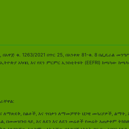
 በአዋጅ ቁ. 1263/2021 በጥር 25, በአንቀጽ 81-ቁ. 8 በፌዴራል መን
ዮጵያ አካባቢ እና የደን ምርምር ኢንስቲትዩት (EEFRI) ከጫካው ከጫካው ዘ
ኖራቸዋል:
 ለማጽደቅ, ስልቶች, እና ጥበቃን ለማመቻቸት ህጋዊ መሳሪያዎች, ልማት, እ
ል, በመመዝገብ ላይ, እና ለደን እና ለደን መሬቶች የመሬት አጠቃቀም ትክክ
እንዳላቸው እና ከሚመለከታቸው ባለድርሻ አካላት ጋር በመተባበር እንዲተዳደ