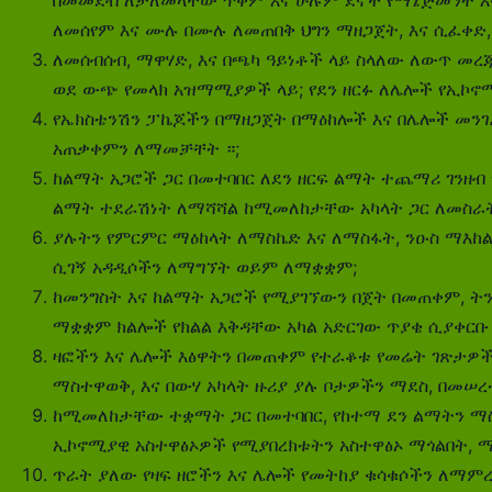
ለመሰየም እና ሙሉ በሙሉ ለመጠበቅ ህግን ማዘጋጀት, እና ሲፈቀድ,
ለመሰብሰብ, ማዋሃድ, እና በጫካ ዓይነቶች ላይ ስላለው ለውጥ መረጃን
ወደ ውጭ የመላክ አዝማሚያዎች ላይ; የደን ​​ዘርፉ ለሌሎች የኢኮኖ
የኤክስቴንሽን ፓኬጆችን በማዘጋጀት በማዕከሎች እና በሌሎች መንገዶ
አጠቃቀምን ለማመቻቸት ።;
ከልማት አጋሮች ጋር በመተባበር ለደን ዘርፍ ልማት ተጨማሪ ገንዘብ 
ልማት ተደራሽነት ለማሻሻል ከሚመለከታቸው አካላት ጋር ለመስራት,
ያሉትን የምርምር ማዕከላት ለማስኬድ እና ለማስፋት, ንዑስ ማእከል,
ሲገኝ አዳዲሶችን ለማግኘት ወይም ለማቋቋም;
ከመንግስት እና ከልማት አጋሮች የሚያገኘውን በጀት በመጠቀም, ትን
ማቋቋም ክልሎች የክልል እቅዳቸው አካል አድርገው ጥያቄ ሲያቀርቡ እ
ዛፎችን እና ሌሎች እፅዋትን በመጠቀም የተራቆቱ የመሬት ገጽታዎችን
ማስተዋወቅ, እና በውሃ አካላት ዙሪያ ያሉ ቦታዎችን ማደስ, በመሠረ
ከሚመለከታቸው ተቋማት ጋር በመተባበር, የከተማ ደን ልማትን ማስተ
ኢኮኖሚያዊ አስተዋፅኦዎች የሚያበረክቱትን አስተዋፅኦ ማጎልበት, ማህ
ጥራት ያለው የዛፍ ዘሮችን እና ሌሎች የመትከያ ቁሳቁሶችን ለማም