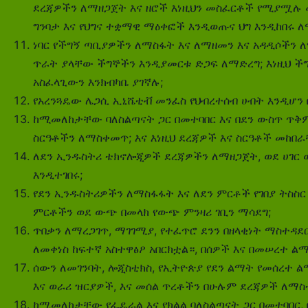
ደረጃዎችን ለማዘጋጀት እና ዘሮች እነዚህን መስፈርቶች የሚያሟሉ
ግንባታ እና የህግና ተቋማዊ ማዕቀፎች እንዲወጡና ህግ እንዲከበሩ ለ
ነባር የችግኝ ጣቢያዎችን ለማስፋት እና ለማዘመን እና አዳዲሶችን
ጥራት ያላቸው ችግኞችን እንዲያመርቱ ድጋፍ ለማድረግ; እነዚህ ች
አስፈላጊውን እንክብካቤ ያገኛሉ;
የአረንጓዴው ሌጋሲ ኢኒሼቲቭ መንፈስ የህብረተሰብ ሀብት እንዲሆን 
ከሚመለከታቸው ባለስልጣናት ጋር በመተባበር እና በደን ውስጥ ጥቅም 
ስርዓቶችን ለማስቀመጥ; እና እነዚህ ደረጃዎች እና ስርዓቶች መከበራ
ለደን ኢንዱስትሪ ቴክኖሎጂዎች ደረጃዎችን ለማዘጋጀት, ወደ ሀገር
እንዲተገበሩ;
የደን ​​ኢንዱስትሪዎችን ለማስፋፋት እና ለደን ምርቶች የገበያ ትስስ
ምርቶችን ወደ ውጭ በመላክ የውጭ ምንዛሪ ገቢን ማሳደግ;
ጥበቃን ለማረጋገጥ, ማገገሚያ, የተፈጥሮ ደንን በዘላቂነት ማስተዳደ
ለመቀነስ ከፍተኛ አስተዋፅዖ አበርክቷል።, በሰዎች እና በመሠረተ ልማ
ሰውን ለመገንባት, ሎጂስቲክስ, የኢትዮጵያ የደን ልማት የመሰረተ ልማ
እና ወራሪ ዝርያዎች, እና መሰል ጥረቶችን በሁሉም ደረጃዎች ለማስ
ከሚመለከታቸው የፌዴራል እና የክልል ባለስልጣናት ጋር በመተባበር,