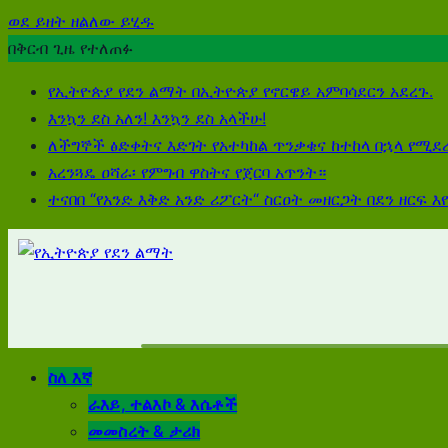
ወደ ይዘት ዘልለው ይሂዱ
በቅርብ ጊዜ የተለጠፉ
የኢትዮጵያ የደን ልማት በኢትዮጵያ የኖርዌይ አምባሳደርን አደረጉ.
እንኳን ደስ አለን! እንኳን ደስ አላችሁ!
ለችግኞች ፅድቀትና እድገት የአተካከል ጥንቃቄና ከተከላ በኋላ የሚደረ
አረንጓዴ ዐሻራ፡ የምግብ ዋስትና የጀርባ አጥንት።
ተናበበ “የአንድ እቅድ አንድ ሪፖርት“ ስርዐት መዘርጋት በደን ዘርፍ እ
ስለ እኛ
ራእይ, ተልእኮ & እሴቶች
መመስረት & ታሪክ