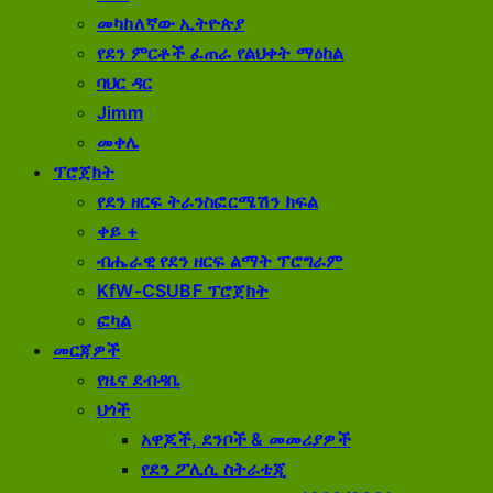
መካከለኛው ኢትዮጵያ
የደን ​​ምርቶች ፈጠራ የልህቀት ማዕከል
ባህር ዳር
Jimm
መቀሌ
ፕሮጀክት
የደን ​​ዘርፍ ትራንስፎርሜሽን ክፍል
ቀይ +
ብሔራዊ የደን ዘርፍ ልማት ፕሮግራም
KfW-CSUBF ፕሮጀክት
ፎካል
መርጃዎች
የዜና ደብዳቤ
ህጎች
አዋጆች, ደንቦች & መመሪያዎች
የደን ​​ፖሊሲ ስትራቴጂ