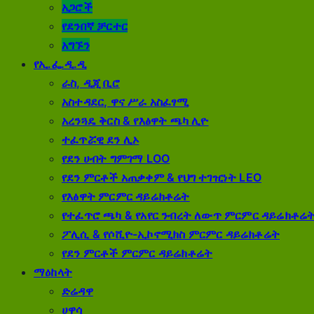
አጋሮች
የደንበኛ ቻርተር
አግኙን
የኢ.ፌ.ዲ.ዲ
ራስ, ዲጂ ቢሮ
አስተዳደር, ዋና ሥራ አስፈፃሚ
አረንጓዴ ቅርስ & የእፅዋት ጫካ ሊዮ
ተፈጥሯዊ ደን ሊኦ
የደን ​​ሀብት ግምገማ LOO
የደን ​​ምርቶች አጠቃቀም & የህግ ተገዢነት LEO
የእፅዋት ምርምር ዳይሬክቶሬት
የተፈጥሮ ጫካ & የአየር ንብረት ለውጥ ምርምር ዳይሬክቶሬ
ፖሊሲ & የሶሺዮ-ኢኮኖሚክስ ምርምር ዳይሬክቶሬት
የደን ​​ምርቶች ምርምር ዳይሬክቶሬት
ማዕከላት
ድሬዳዋ
ሀዋሳ