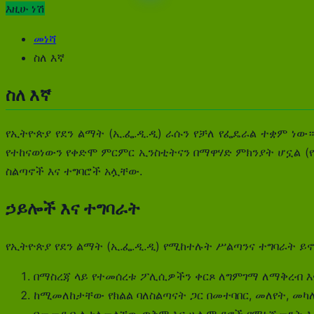
እዚሁ ነሽ
መነሻ
ስለ እኛ
ስለ እኛ
የኢትዮጵያ የደን ልማት (ኢ.ፌ.ዲ.ዲ) ራሱን የቻለ የፌዴራል ተቋም ነው።,
የተከናወነውን የቀድሞ ምርምር ኢንስቲትናን በማዋሃድ ምክንያት ሆኗል (የኢት
ስልጣኖች እና ተግባሮች አሏቸው.
ኃይሎች እና ተግባራት
የኢትዮጵያ የደን ልማት (ኢ.ፌ.ዲ.ዲ) የሚከተሉት ሥልጣንና ተግባራት ይ
በማስረጃ ላይ የተመሰረቱ ፖሊሲዎችን ቀርጾ ለግምገማ ለማቅረብ እና
ከሚመለከታቸው የክልል ባለስልጣናት ጋር በመተባበር, መለየት, መካለ
በመመደብ ለታለመላቸው ጥቅም እና ሁሉም ደኖች የማኔጅመንት እቅድ 