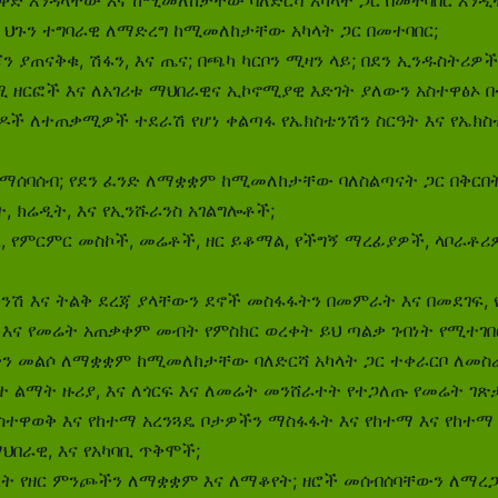
 ህጉን ተግባራዊ ለማድረግ ከሚመለከታቸው አካላት ጋር በመተባበር;
 ያጠናቅቁ, ሽፋን, እና ጤና; በጫካ ካርቦን ሚዛን ላይ; በደን ኢንዱስትሪዎች
ሚ ዘርፎች እና ለአገሪቱ ማህበራዊና ኢኮኖሚያዊ እድገት ያለውን አስተዋፅኦ በ
ች ለተጠቃሚዎች ተደራሽ የሆነ ቀልጣፋ የኤክስቴንሽን ስርዓት እና የኤክስቴን
ማሰባሰብ; የደን ​​ፈንድ ለማቋቋም ከሚመለከታቸው ባለስልጣናት ጋር በቅርበት
 ክሬዲት, እና የኢንሹራንስ አገልግሎቶች;
 የምርምር መስኮች, መሬቶች, ዘር ይቆማል, የችግኝ ማረፊያዎች, ላቦራቶሪዎ
ንሽ እና ትልቅ ደረጃ ያላቸውን ደኖች መስፋፋትን በመምራት እና በመደገፍ, 
ና የመሬት አጠቃቀም መብት የምስክር ወረቀት ይህ ጣልቃ ገብነት የሚተገበርበ
 መልሶ ለማቋቋም ከሚመለከታቸው ባለድርሻ አካላት ጋር ተቀራርቦ ለመስራት።
ተ ልማት ዙሪያ, እና ለጎርፍ እና ለመሬት መንሸራተት የተጋለጡ የመሬት ገጽ
ዋወቅ እና የከተማ አረንጓዴ ቦታዎችን ማስፋፋት እና የከተማ እና የከተማ 
በራዊ, እና የአካባቢ ጥቅሞች;
ረት የዘር ምንጮችን ለማቋቋም እና ለማቆየት; ዘሮች መሰብሰባቸውን ለማረጋ