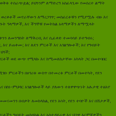
በወቅቱ ተሰራጭቷል; ይህንንም ለማድረግ አስፈላጊው የመሰረተ ልማት
ር ወረቀቶች መኖራቸውን ለማረጋገጥ; መስፈርቶቹን የሚያሟሉ ብዙ እና
ፈለጉት ዓላማዎች, እና ችግኞቹ የመትከል አላማዎችን ለማሟላት
ቀንን ለመንግስት ለማቅረብ, እና ሲፈቀድ ተመሳሳይ ይተግብሩ;
እና ይጠቀሙ; እና ለደን ምርቶች እና አገልግሎቶች; እና የግብይት
ህጎች;
ምርቶች ወደ ውጭ የሚላኩ እና ከሚመለከታቸው አካላት ጋር በመተባበር
ሚገቡ ምርቶችን በሀገሪቱ ውስጥ በተመረቱ ምርቶች በመተካት, የደን ​​
 እና በስነ-ምህዳር አገልግሎቶች ላይ ያለውን ተለዋዋጭነት አሉታዊ ተፅእኖ
ንን በብቃት ለመከላከል, የደን ​​እሳት, የደን ​​ተባዮች እና በሽታዎች,
ምርቶችን ግብይት መከላከል እና አስተዳደራዊ እና ህጋዊ እርምጃዎችን