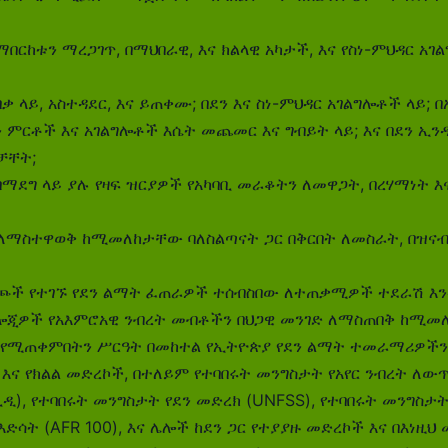
 ማበርከቱን ማረጋገጥ, በማህበራዊ, እና ክልላዊ አካታች, እና የስነ-ምህዳር 
 ላይ, አስተዳደር, እና ይጠቀሙ; በደን እና ስነ-ምህዳር አገልግሎቶች ላይ; በ
​​ምርቶች እና አገልግሎቶች እሴት መጨመር እና ግብይት ላይ; እና በደን ኢ
ቻቸት;
ማደግ ላይ ያሉ የዛፍ ዝርያዎች የአካባቢ መራቆትን ለመዋጋት, በረሃማነት እና
ን ለማስተዋወቅ ከሚመለከታቸው ባለስልጣናት ጋር በቅርበት ለመስራት, በዝና
ንጮች የተገኙ የደን ልማት ፈጠራዎች ተሰብስበው ለተጠቃሚዎች ተደራሽ እን
ጂዎች የአእምሮአዊ ንብረት መብቶችን በህጋዊ መንገድ ለማስጠበቅ ከሚመለ
ት የሚጠቀምበትን ሥርዓት በመከተል የኢትዮጵያ የደን ልማት ተመራማሪዎች
ራዊ, እና የክልል መድረኮች, በተለይም የተባበሩት መንግስታት የአየር ንብረት 
ዲ), የተባበሩት መንግስታት የደን መድረክ (UNFSS), የተባበሩት መንግስታ
ታ እድሳት (AFR 100), እና ሌሎች ከደን ጋር የተያያዙ መድረኮች እና በእነ