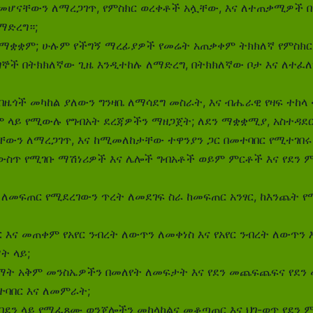
 መሆናቸውን ለማረጋገጥ, የምስክር ወረቀቶች አሏቸው, እና ለተጠቃሚዎች 
ማድረግ።;
 ለማቋቋም; ሁሉም የችግኝ ማረፊያዎች የመሬት አጠቃቀም ትክክለኛ የምስክ
ግኞች በትክክለኛው ጊዜ እንዲተከሉ ለማድረግ, በትክክለኛው ቦታ እና ለተ
በዜጎች መካከል ያለውን ግንዛቤ ለማሳደግ መስራት, እና ብሔራዊ የዛፍ ተከላ 
ላይ የሚውሉ የግብአት ደረጃዎችን ማዘጋጀት; ለደን ማቋቋሚያ, አስተዳደር, 
ቸውን ለማረጋገጥ, እና ከሚመለከታቸው ተዋንያን ጋር በመተባበር የሚተገበሩ 
 ውስጥ የሚገቡ ማሽነሪዎች እና ሌሎች ግብአቶች ወይም ምርቶች እና የደን 
ር ለመፍጠር የሚደረገውን ጥረት ለመደገፍ ስራ ከመፍጠር አንፃር, ከእንጨት የ
ር እና መጠቀም የአየር ንብረት ለውጥን ለመቀነስ እና የአየር ንብረት ለውጥን
ት ላይ;
ት አቅም መንስኤዎችን በመለየት ለመፍታት እና የደን መጨፍጨፍና የደን መመናመ
ተባበር እና ለመምራት;
 በደን ላይ የሚፈጸሙ ወንጀሎችን መከላከልና መቆጣጠር እና ህገ-ወጥ የደን 