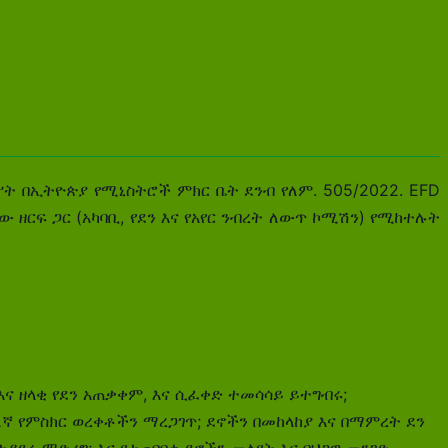
ግሥት በኢትዮጵያ የሚኒስትሮች ምክር ቤት ደንብ የለም. 505/2022. EFD
ርፍ ጋር (አካባቢ, የደን ​​እና የአየር ንብረት ለውጥ ኮሚሽን) የሚከተሉት
ና ዘላቂ የደን አጠቃቀም, እና ሲፈቀድ ተመሳሳይ ይተግብሩ;
ለኛ የምስክር ወረቀቶችን ማረጋገጥ; ደኖችን በመከላከያ እና በማምረት ደን
ሩ ማድረግ; እና የተጠባባቂ ደኖችን መለየት እና በህጋዊ መንገድ