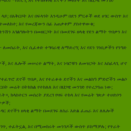
 ላይ; በአቅርቦት እና በፍላጎት እንዲሁም በደን ምርቶች ወደ ሀገር ውስጥ እና
ተመለከተ; እና የመረጃውን ሰፊ ​​አጠቃቀም ያስተዋውቁ;
ሽን አገልግሎትን በመዘርጋት እና በመደገፍ ዘላቂ የደን ልማት ጥበቃን እና
 ለመስራት, እና ሲፈቀድ ተግባራዊ ለማድረግ; እና የደን ገንቢዎችን የንግድ
ች, እና ሌሎች መሠረተ ልማት, እና ነባሮቹን ለመዝጋት እና አስፈላጊ ሆኖ
የተፈጥሮ ደኖች ጥበቃ, እና የተራቆቱ ደኖችን እና መልክዓ ምድሮችን መልሶ
ት መሬት በትክክል የተከለለ እና በህጋዊ መንገድ የተረጋገጠ ነው;
, ክላስተርን መሰረት ያደረገ የዛፍ ተከላ እና የመሬት ገጽታ ተሀድሶን
ታዎች;
ዳር ደኖችን ዘላቂ ልማት በመደገፍ ለስራ እድል ፈጠራ እና ለሌሎች
ገጥ, ተፈትኗል, እና በሚመከሩት መንገዶች ውስጥ ይከማቻሉ; የጥራት