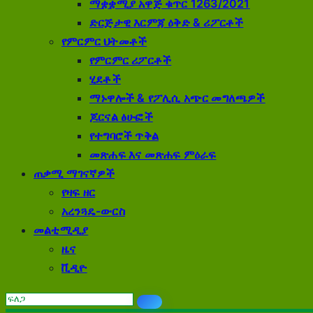
ማቋቋሚያ አዋጅ ቁጥር 1263/2021
ድርጅታዊ እርምጃ ዕቅድ & ሪፖርቶች
የምርምር ህትመቶች
የምርምር ሪፖርቶች
ሂደቶች
ማኑዋሎች & የፖሊሲ አጭር መግለጫዎች
ጆርናል ፅሁፎች
የተግባሮች ጥቅል
መጽሐፍ እና መጽሐፍ ምዕራፍ
ጠቃሚ ማገናኛዎች
የዛፍ ዘር
አረንጓዴ-ውርስ
መልቲሚዲያ
ዜና
ቪዲዮ