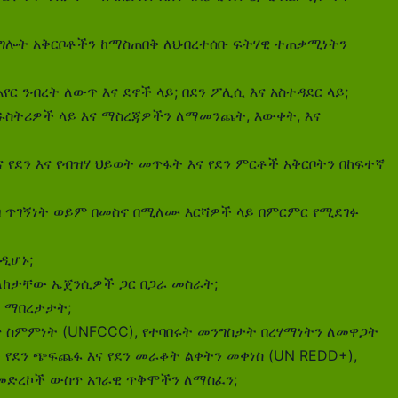
አገልግሎት አቅርቦቶችን ከማስጠበቅ ለህብረተሰቡ ፍትሃዊ ተጠቃሚነትን
አየር ንብረት ለውጥ እና ደኖች ላይ; በደን ፖሊሲ እና አስተዳደር ላይ;
ንዱስትሪዎች ላይ እና ማስረጃዎችን ለማመንጨት, እውቀት, እና
 የደን እና የብዝሃ ህይወት መጥፋት እና የደን ምርቶች አቅርቦትን በከፍተኛ
ብ ጥገኝነት ወይም በመስኖ በሚለሙ እርሻዎች ላይ በምርምር የሚደገፉ
ዲሆኑ;
ከታቸው ኤጀንሲዎች ጋር በጋራ መስራት;
ን ማበረታታት;
ለውጥ ስምምነት (UNFCCC), የተባበሩት መንግስታት በረሃማነትን ለመዋጋት
ት የደን ጭፍጨፋ እና የደን መራቆት ልቀትን መቀነስ (UN REDD+),
ዚህ መድረኮች ውስጥ አገራዊ ጥቅሞችን ለማስፈን;